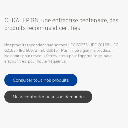
CERALEP SN, une entreprise centenaire, des
produits reconnus et certifiés
Nos produits répondent aux normes : IEC 60273 - IEC 60168 - IEC
62155 - IEC 60672- IEC 60815... Parmi notre gamme produits :
isolateurs pour réseaux ferrés, creux pour l'appareillage, pour
électrofiltres, pour haute fréquence...
Consulter tous nos produits
Nous contacter pour une demande